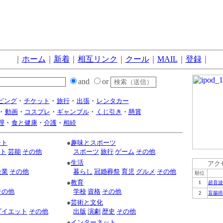
｜
ホーム
｜
新着
｜
相互リンク
｜
クール
｜
MAIL
｜
登録
｜
and
or
ピング
・
チケット
・
旅行
・
出張
・
レンタカー
・
動画
・
コスプレ
・
ギャンブル
・
くじ引き
・
懸賞
理
・
食と健康
・
介護
・
相続
ント
●
趣味とスポーツ
ト
芸能
その他
スポーツ
旅行
ゲーム
その他
●
生活
アク
企業
その他
暮らし
冠婚葬祭
育児
グルメ
その他
順位
●
教育
1
超音波
その他
学校
資格
その他
2
盲腸癌
●
芸術と文化
ダイエット
その他
出版
演劇
歴史
その他
●
インターネット