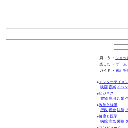
買 う
・
ショッ
楽しむ
・
ゲーム
ガイド
・
家計管
●
エンターテイメ
映画
音楽
イベン
●
ビジネス
買物
雇用
起業
●
政治と経済
行政
税金
法律
●
健康と医学
病院
病気
栄養
●
コンピュータ