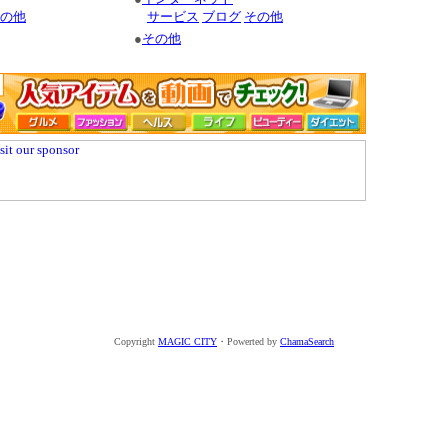
の他
サービス
ブログ
その他
●
その他
Copyright
MAGIC CITY
・Powerted by
ChamaSearch