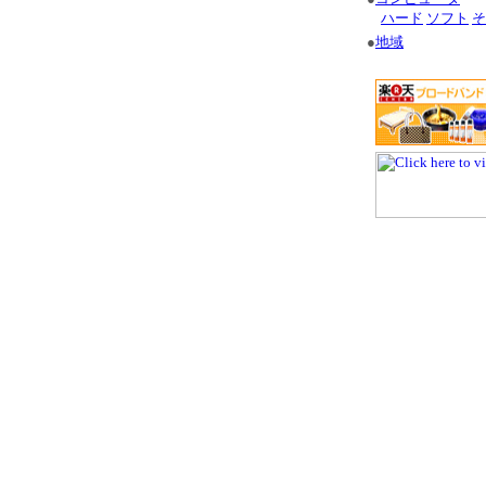
ハード
ソフト
そ
●
地域