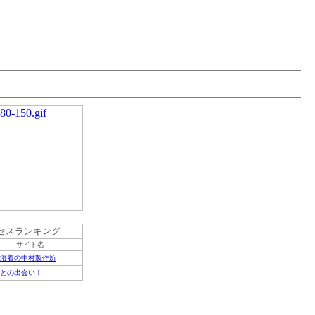
セスランキング
サイト名
溶着の中村製作所
との出会い！